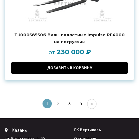
ТК000585506 Вилы паллетные Impulse PF4000
на погрузчик
230 000 ₽
от
ДОБАВИТЬ В КОРЗИНУ
1
2
3
4
>
Казань
ГК Вертикаль
ул. Богатырева, д. 5б
О компании