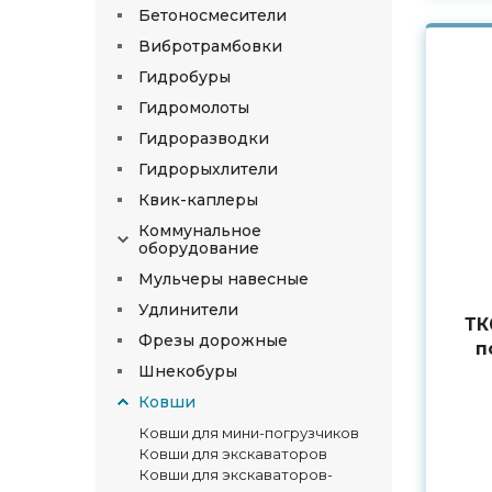
Бетоносмесители
Вибротрамбовки
Гидробуры
Гидромолоты
Гидроразводки
Гидрорыхлители
Квик-каплеры
Коммунальное
оборудование
Мульчеры навесные
Удлинители
ТК
Фрезы дорожные
п
Шнекобуры
Ковши
Ковши для мини-погрузчиков
Ковши для экскаваторов
Ковши для экскаваторов-