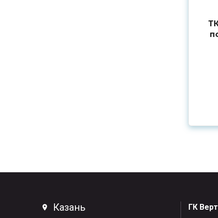
ТК
п
Казань
ГК Вер