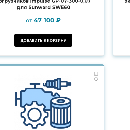
огрузчиков Impulse GP-07-300-0,07
э
для Sunward SWE60
47 100 ₽
от
ДОБАВИТЬ В КОРЗИНУ