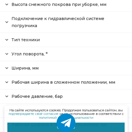
Высота снежного покрова при уборке, мм
Подключение к гидравлической системе
погрузчика
Тип техники
Угол поворота, °
Ширина, мм
Рабочая ширина в сложенном положении, мм
Рабочее давление, бар
Ширина уборки при полном повороте, мм
На сайте используются cookies. Продолжая пользоваться сайтом, вы
подтверждаете своё согласие
на их использование в соответствии с
политикой конфиденциальности
Рабочая ширина в прямом положении, мм
Отлично